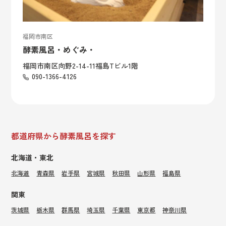
福岡市南区
酵素風呂・めぐみ・
福岡市南区向野2-14-11福島Tビル1階
090-1366-4126
都道府県から酵素風呂を探す
北海道・東北
北海道
青森県
岩手県
宮城県
秋田県
山形県
福島県
関東
茨城県
栃木県
群馬県
埼玉県
千葉県
東京都
神奈川県