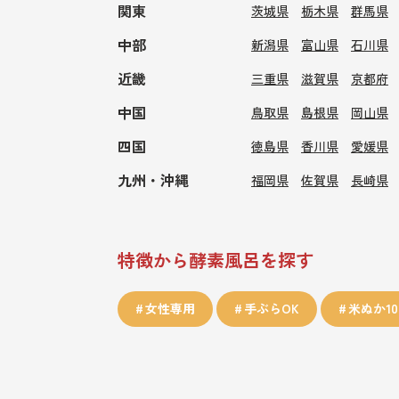
関東
茨城県
栃木県
群馬県
中部
新潟県
富山県
石川県
近畿
三重県
滋賀県
京都府
中国
鳥取県
島根県
岡山県
四国
徳島県
香川県
愛媛県
九州・沖縄
福岡県
佐賀県
長崎県
特徴から酵素風呂を探す
女性専用
手ぶらOK
米ぬか10