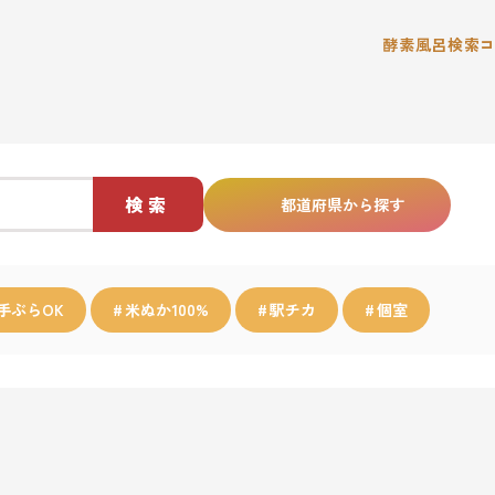
酵素風呂検索
検索
都道府県から探す
手ぶらOK
米ぬか100%
駅チカ
個室