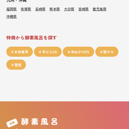
九州・沖縄
福岡県
佐賀県
長崎県
熊本県
大分県
宮崎県
鹿児島県
沖縄県
特徴から酵素風呂を探す
女性専用
手ぶらOK
米ぬか100%
駅チカ
個室