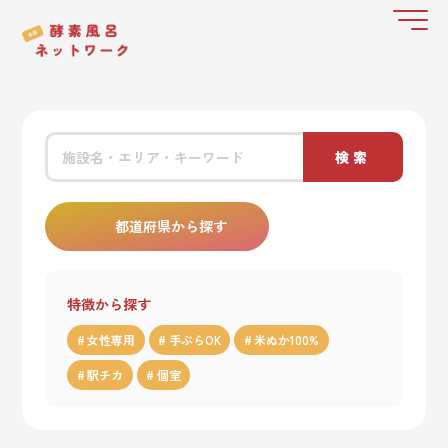
検索
都道府県から探す
特徴から探す
女性専用
手ぶらOK
米ぬか100%
駅チカ
個室