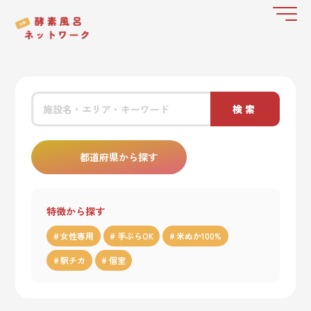
検索
都道府県から探す
特徴から探す
女性専用
手ぶらOK
米ぬか100%
駅チカ
個室