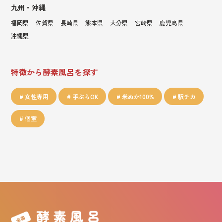
九州・沖縄
福岡県
佐賀県
長崎県
熊本県
大分県
宮崎県
鹿児島県
沖縄県
特徴から酵素風呂を探す
女性専用
手ぶらOK
米ぬか100%
駅チカ
個室