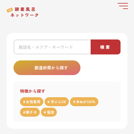
検索
都道府県から探す
特徴から探す
女性専用
手ぶらOK
米ぬか100%
駅チカ
個室