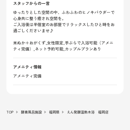
スタッフからの一言
ゆったりとした空間の中、ふわふわのヒノキパウダーで
心身共に整う癒され空間を。
ご入浴後は半個室のお部屋でリラックスしたひと時をお
過ごしくださいませ♪
米ぬか＋おがくず,女性限定,手ぶらで入浴可能（アメニ
ティ完備）,ネット予約可能,カップルプランあり
アメニティ情報
アメニティ完備
TOP
酵素風呂施設
福岡県
えん発酵温熱木浴 福岡店