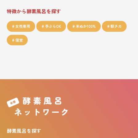
特徴から酵素風呂を探す
女性専用
手ぶらOK
米ぬか100%
駅チカ
個室
酵素風呂を探す