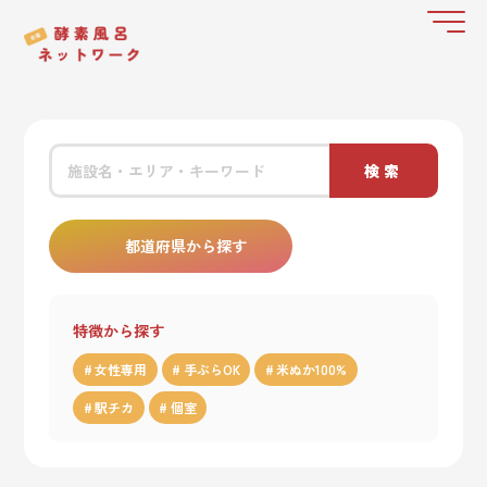
検索
都道府県から探す
特徴から探す
女性専用
手ぶらOK
米ぬか100%
駅チカ
個室