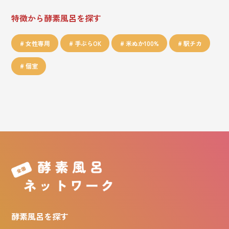
特徴から酵素風呂を探す
女性専用
手ぶらOK
米ぬか100%
駅チカ
個室
酵素風呂を探す