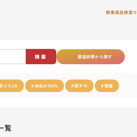
酵素風呂検索
検索
都道府県から探す
手ぶらOK
米ぬか100%
駅チカ
個室
一覧