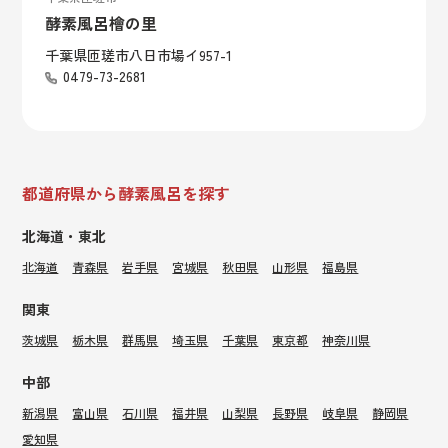
酵素風呂檜の里
千葉県匝瑳市八日市場イ957-1
0479-73-2681
都道府県から酵素風呂を探す
北海道・東北
北海道
青森県
岩手県
宮城県
秋田県
山形県
福島県
関東
茨城県
栃木県
群馬県
埼玉県
千葉県
東京都
神奈川県
中部
新潟県
富山県
石川県
福井県
山梨県
長野県
岐阜県
静岡県
愛知県