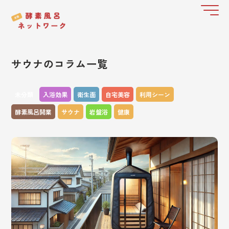
サウナのコラム一覧
未分類
入浴効果
衛生面
自宅美容
利用シーン
酵素風呂開業
サウナ
岩盤浴
健康