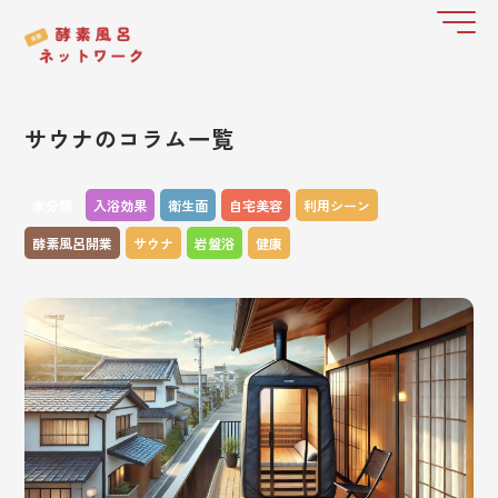
サウナのコラム一覧
未分類
入浴効果
衛生面
自宅美容
利用シーン
酵素風呂開業
サウナ
岩盤浴
健康