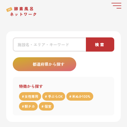
検索
都道府県から探す
特徴から探す
女性専用
手ぶらOK
米ぬか100%
駅チカ
個室