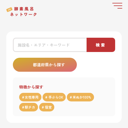
検索
都道府県から探す
特徴から探す
女性専用
手ぶらOK
米ぬか100%
駅チカ
個室