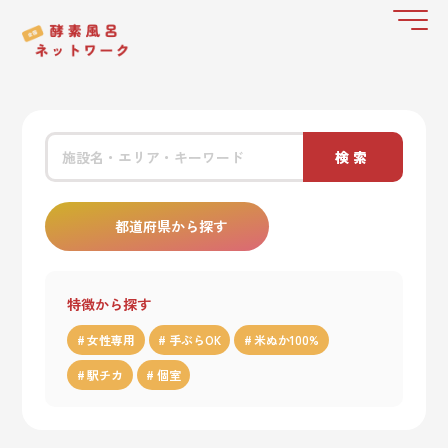
検索
都道府県から探す
特徴から探す
女性専用
手ぶらOK
米ぬか100%
駅チカ
個室