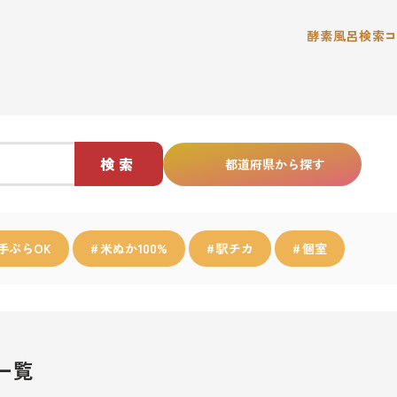
酵素風呂検索
検索
都道府県から探す
手ぶらOK
米ぬか100%
駅チカ
個室
一覧