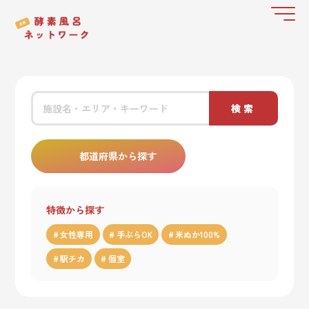
検索
都道府県から探す
特徴から探す
女性専用
手ぶらOK
米ぬか100%
駅チカ
個室