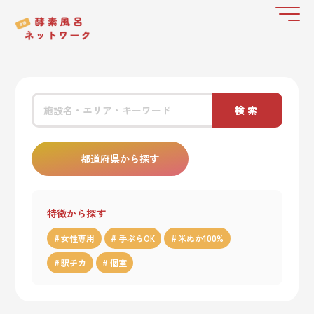
検索
都道府県から探す
特徴から探す
女性専用
手ぶらOK
米ぬか100%
駅チカ
個室