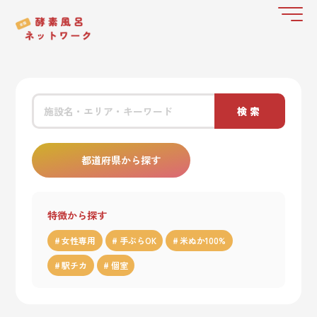
検索
都道府県から探す
特徴から探す
女性専用
手ぶらOK
米ぬか100%
駅チカ
個室