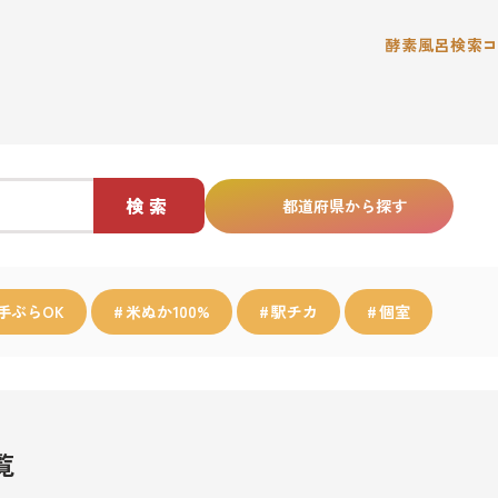
酵素風呂検索
検索
都道府県から探す
手ぶらOK
米ぬか100%
駅チカ
個室
覧