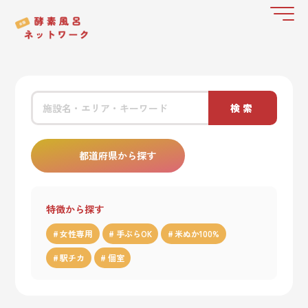
検索
都道府県から探す
特徴から探す
女性専用
手ぶらOK
米ぬか100%
駅チカ
個室