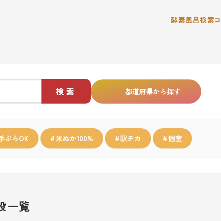
酵素風呂検索
検索
都道府県から探す
手ぶらOK
米ぬか100%
駅チカ
個室
設一覧