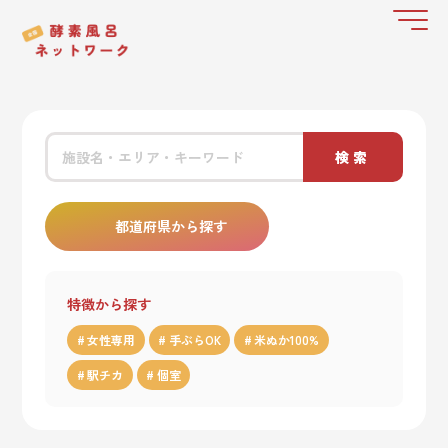
検索
都道府県から探す
特徴から探す
女性専用
手ぶらOK
米ぬか100%
駅チカ
個室