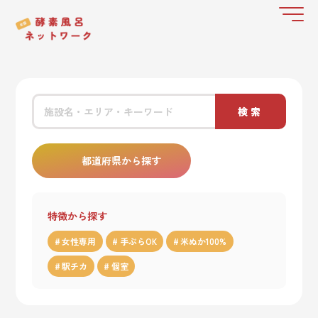
検索
都道府県から探す
特徴から探す
女性専用
手ぶらOK
米ぬか100%
駅チカ
個室