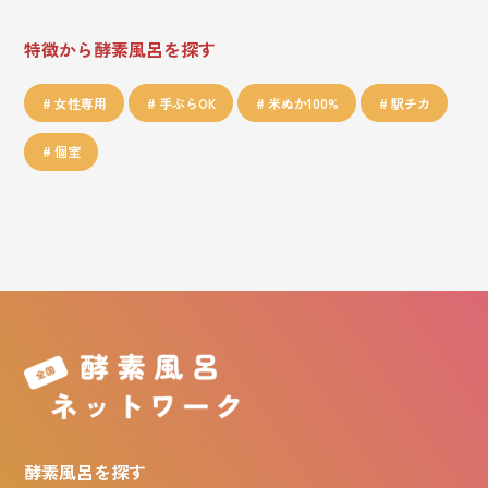
特徴から酵素風呂を探す
女性専用
手ぶらOK
米ぬか100%
駅チカ
個室
酵素風呂を探す