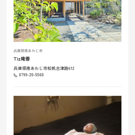
兵庫県南あわじ市
Tiz庵善
兵庫県南あわじ市松帆古津路612
0799-20-5560