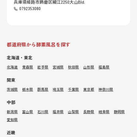
兵庫県姫路市飾磨区細江2250大山Bld.
0792353080
都道府県から酵素風呂を探す
北海道・東北
北海道
青森県
岩手県
宮城県
秋田県
山形県
福島県
関東
茨城県
栃木県
群馬県
埼玉県
千葉県
東京都
神奈川県
中部
新潟県
富山県
石川県
福井県
山梨県
長野県
岐阜県
静岡県
愛知県
近畿