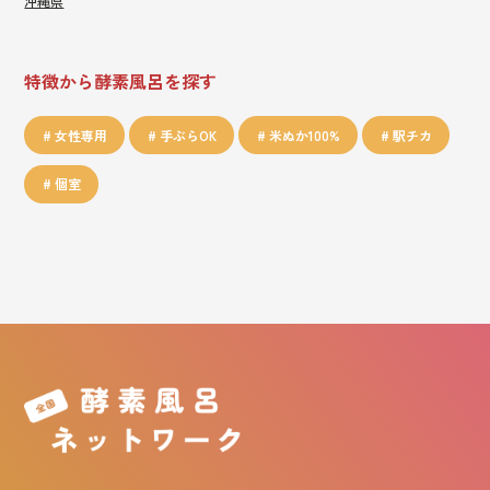
沖縄県
特徴から酵素風呂を探す
女性専用
手ぶらOK
米ぬか100%
駅チカ
個室