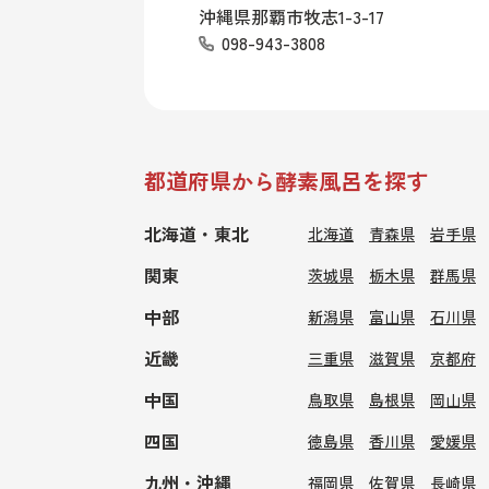
沖縄県那覇市牧志1-3-17
098-943-3808
都道府県から酵素風呂を探す
北海道・東北
北海道
青森県
岩手県
関東
茨城県
栃木県
群馬県
中部
新潟県
富山県
石川県
近畿
三重県
滋賀県
京都府
中国
鳥取県
島根県
岡山県
四国
徳島県
香川県
愛媛県
九州・沖縄
福岡県
佐賀県
長崎県