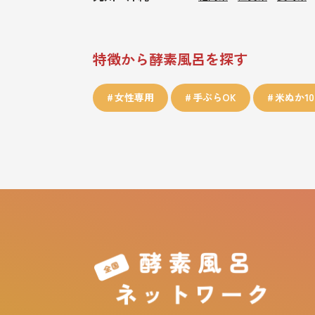
特徴から酵素風呂を探す
女性専用
手ぶらOK
米ぬか10