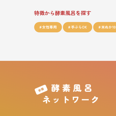
特徴から酵素風呂を探す
女性専用
手ぶらOK
米ぬか10