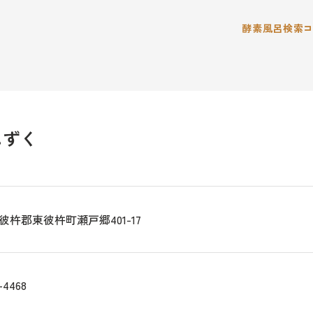
酵素風呂検索
しずく
彼杵郡東彼杵町瀬戸郷401-17
-4468