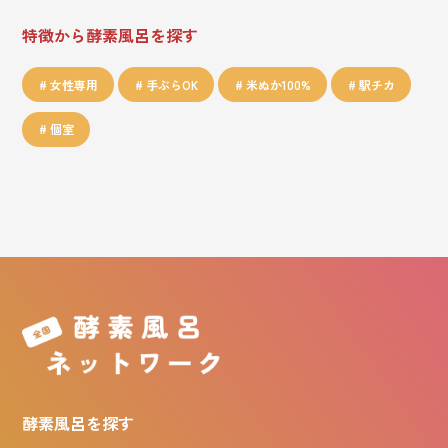
特徴から酵素風呂を探す
女性専用
手ぶらOK
米ぬか100%
駅チカ
個室
酵素風呂を探す