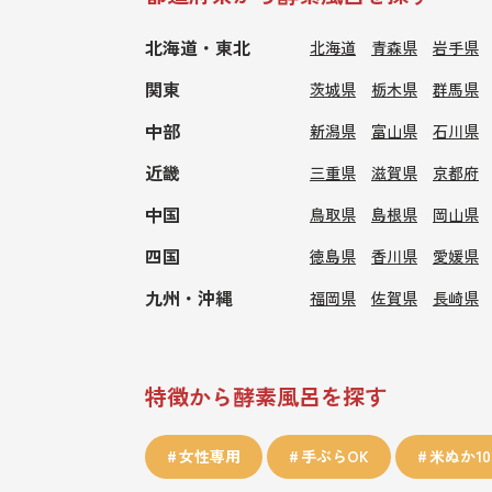
北海道・東北
北海道
青森県
岩手県
関東
茨城県
栃木県
群馬県
中部
新潟県
富山県
石川県
近畿
三重県
滋賀県
京都府
中国
鳥取県
島根県
岡山県
四国
徳島県
香川県
愛媛県
九州・沖縄
福岡県
佐賀県
長崎県
特徴から酵素風呂を探す
女性専用
手ぶらOK
米ぬか10