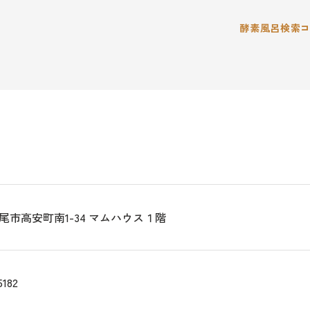
酵素風呂検索
尾市高安町南1-34 マムハウス１階
5182