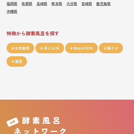
福岡県
佐賀県
長崎県
熊本県
大分県
宮崎県
鹿児島県
沖縄県
特徴から酵素風呂を探す
女性専用
手ぶらOK
米ぬか100%
駅チカ
個室