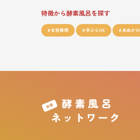
特徴から酵素風呂を探す
女性専用
手ぶらOK
米ぬか10