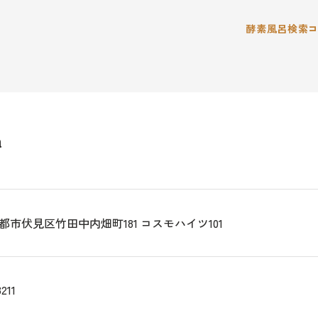
酵素風呂検索
a
都市伏見区竹田中内畑町181 コスモハイツ101
211