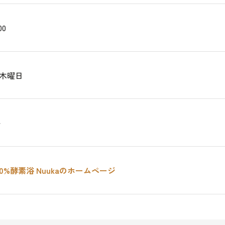
00
木曜日
～
0%酵素浴 Nuukaのホームページ