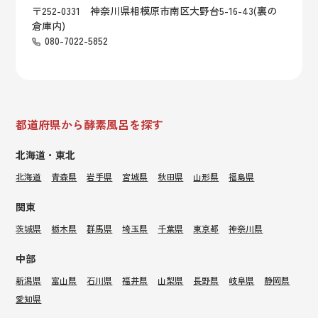
〒252-0331 神奈川県相模原市南区大野台5-16-43(裏の
倉庫内)
080-7022-5852
都道府県から酵素風呂を探す
北海道・東北
北海道
青森県
岩手県
宮城県
秋田県
山形県
福島県
関東
茨城県
栃木県
群馬県
埼玉県
千葉県
東京都
神奈川県
中部
新潟県
富山県
石川県
福井県
山梨県
長野県
岐阜県
静岡県
愛知県