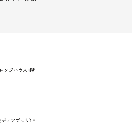
 オレンジハウス4階
鹿友ディアプラザ1Ｆ