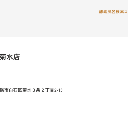
酵素風呂検索
菊水店
幌市白石区菊水３条２丁目2-13