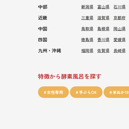
中部
新潟県
富山県
石川県
近畿
三重県
滋賀県
京都府
中国
鳥取県
島根県
岡山県
四国
徳島県
香川県
愛媛県
九州・沖縄
福岡県
佐賀県
長崎県
特徴から酵素風呂を探す
女性専用
手ぶらOK
米ぬか10