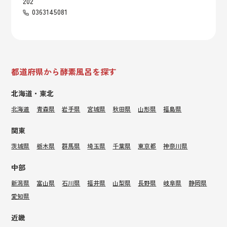
202
0363145081
都道府県から酵素風呂を探す
北海道・東北
北海道
青森県
岩手県
宮城県
秋田県
山形県
福島県
関東
茨城県
栃木県
群馬県
埼玉県
千葉県
東京都
神奈川県
中部
新潟県
富山県
石川県
福井県
山梨県
長野県
岐阜県
静岡県
愛知県
近畿