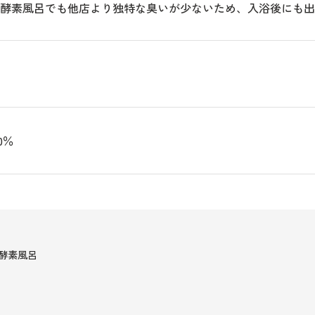
米糠酵素風呂でも他店より独特な臭いが少ないため、入浴後にも
0％
酵素風呂