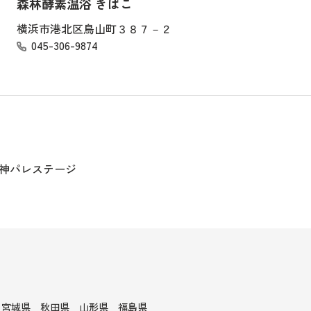
森林酵素温浴 きばこ
横浜市港北区鳥山町３８７－２
045-306-9874
1日神パレステージ
宮城県
秋田県
山形県
福島県