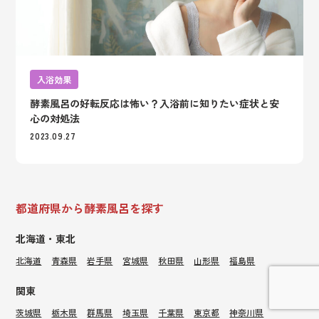
入浴効果
酵素風呂の好転反応は怖い？入浴前に知りたい症状と安
心の対処法
2023.09.27
都道府県から酵素風呂を探す
北海道・東北
北海道
青森県
岩手県
宮城県
秋田県
山形県
福島県
関東
茨城県
栃木県
群馬県
埼玉県
千葉県
東京都
神奈川県