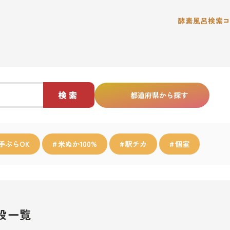
酵素風呂検索
検索
都道府県から探す
手ぶらOK
米ぬか100%
駅チカ
個室
設一覧