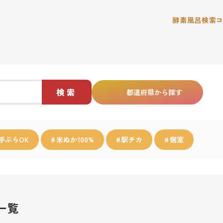
酵素風呂検索
検索
都道府県から探す
手ぶらOK
米ぬか100%
駅チカ
個室
一覧