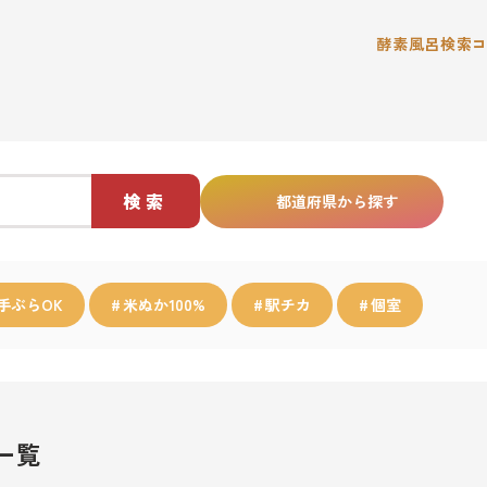
酵素風呂検索
検索
都道府県から探す
手ぶらOK
米ぬか100%
駅チカ
個室
一覧