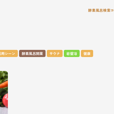
酵素風呂検索
利用シーン
酵素風呂開業
サウナ
岩盤浴
健康